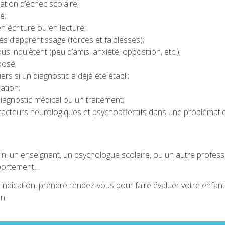
uation d’échec scolaire;
é;
n écriture ou en lecture;
és d’apprentissage (forces et faiblesses);
s inquiètent (peu d’amis, anxiété, opposition, etc.);
 posé;
rs si un diagnostic a déjà été établi;
ation;
iagnostic médical ou un traitement;
s facteurs neurologiques et psychoaffectifs dans une problématiq
, un enseignant, un psychologue scolaire, ou un autre professio
mportement…
indication, prendre rendez-vous pour faire évaluer votre enfan
son.